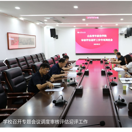
辛杰带队赴常熟理工学院考察交流
学校召开本科教育教学审核评估专家意见交流会
学校召开本科教育教学审核评估自评报告审稿会
学校召开专题会议调度审核评估迎评工作
学校召开专题会议调度审核评估迎评工作
学校组织开展2025年本科专业专项检查工作
学校组织召开职能部门本科教育教学审核评估工作汇报交流会
学校组织召开教学单位本科教育教学审核评估工作汇报会
辛杰带队赴常熟理工学院考察交流
学校召开本科教育教学审核评估专家意见交流会